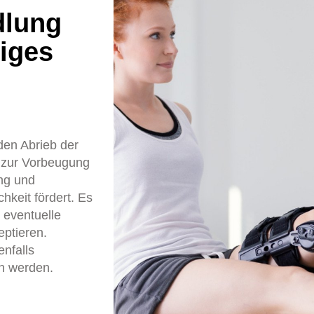
dlung
iges
den Abrieb der
e zur Vorbeugung
ng und
hkeit fördert. Es
 eventuelle
ptieren.
nfalls
en werden.