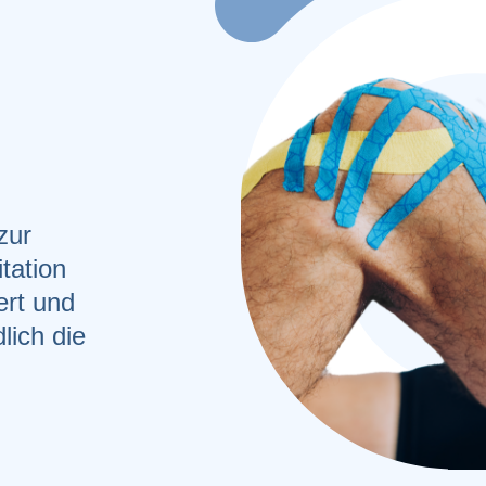
zur
tation
ert und
lich die