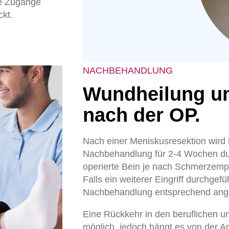
ie Zugänge
ckt.
NACHBEHANDLUNG
Wundheilung u
nach der OP.
Nach einer Meniskusresektion wird i
Nachbehandlung für 2-4 Wochen dur
operierte Bein je nach Schmerzemp
Falls ein weiterer Eingriff durchgef
Nachbehandlung entsprechend ang
Eine Rückkehr in den beruflichen und
möglich, jedoch hängt es von der Art