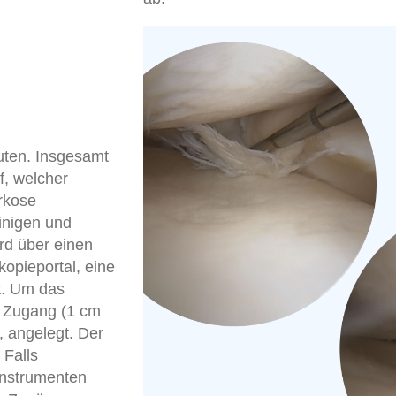
uten. Insgesamt
ff, welcher
rkose
inigen und
rd über einen
opieportal, eine
t. Um das
r Zugang (1 cm
, angelegt. Der
 Falls
Instrumenten